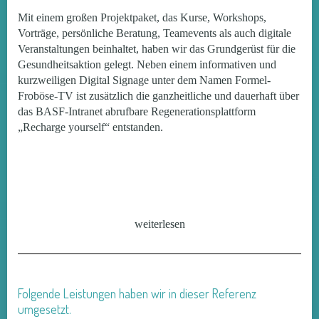
Mit einem großen Projektpaket, das Kurse, Workshops,
Vorträge, persönliche Beratung, Teamevents als auch digitale
Veranstaltungen beinhaltet, haben wir das Grundgerüst für die
Gesundheitsaktion gelegt. Neben einem informativen und
kurzweiligen Digital Signage unter dem Namen Formel-
Froböse-TV ist zusätzlich die ganzheitliche und dauerhaft über
das BASF-Intranet abrufbare Regenerationsplattform
„Recharge yourself“ entstanden.
Das Herz der „Auftanken statt leerfahren“-Aktion ist das
Online Tool, das die heterogene Belegschaft und die
unterschiedlichen Bedürfnisse des stadtgroßen Konzerns, mit
weiterlesen
Hilfe unseres angefertigten Algorithmus individuell auffängt.
Somit wird mit persönlichem Log-in und Check-up sowohl
dem sitzenden Büroangestellten als auch dem körperlich
aktiven Wechselschicht Mitarbeitenden unser Formel Froböse
Folgende Leistungen haben wir in dieser Referenz
Dreiklang in Form von audiovisuell hochwertig aufbereiteten
umgesetzt.
Clips zu den Themen Bewegung, Ernährung und Entspannung